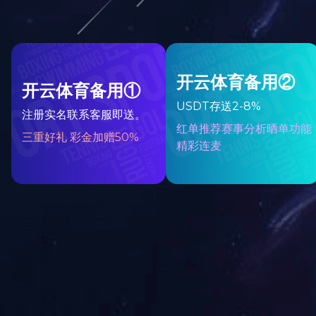
客厅系列
卧室系