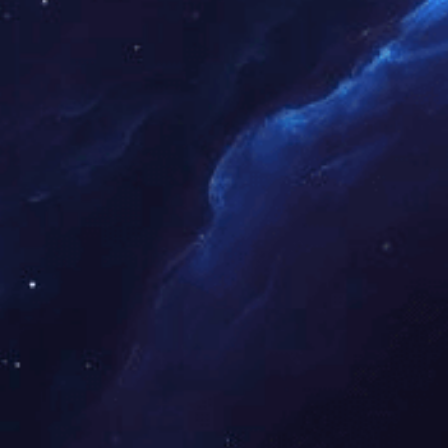
列
榻榻米