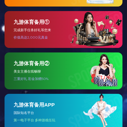
展开
+
吉祥如意沙发六件套
展开
+
鲤鱼跃龙门沙发十件套