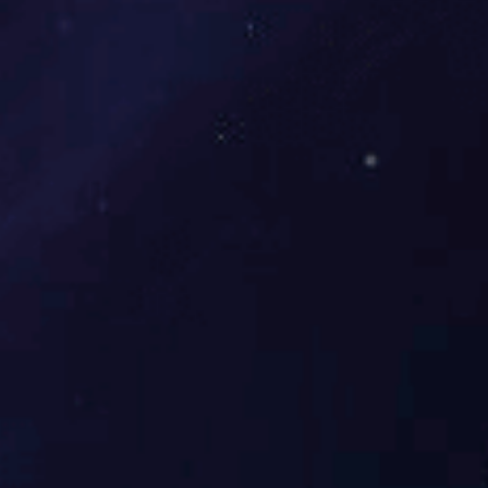
展开
+
富美轩二号沙发七件套