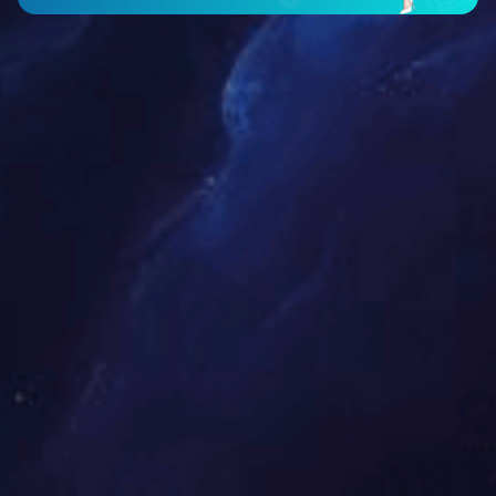
展开
+
富美轩一号沙发七件套