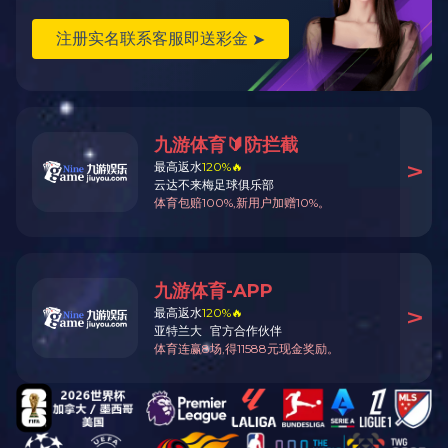
展开
+
红酸枝富美轩一号四门衣柜