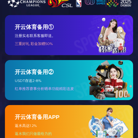
展开
+
红酸枝富美轩一号四门衣柜