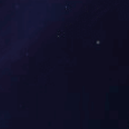
展开
+
国色天香大床三件套