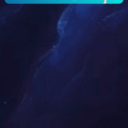
展开
+
富美轩一号沙发七件套