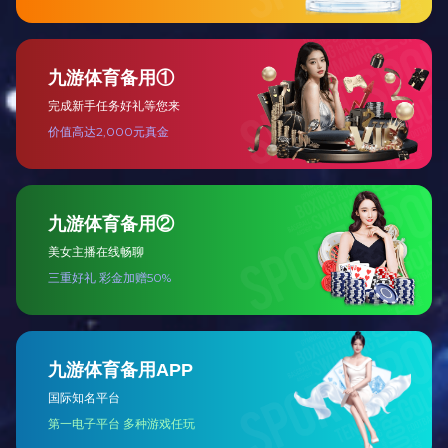
展开
+
吉祥如意沙发六件套
展开
+
鲤鱼跃龙门沙发十件套