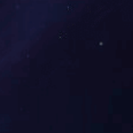
展开
+
富美轩二号沙发七件套