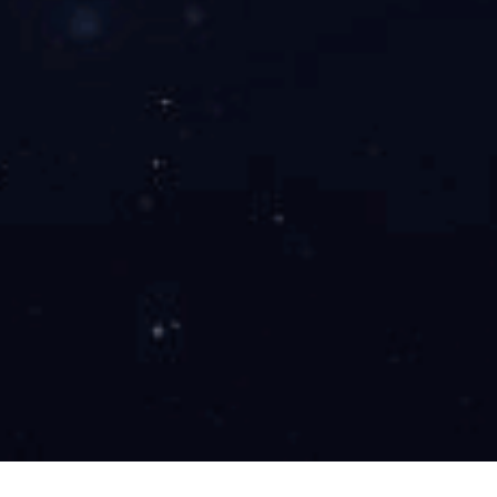
关注官方公众号
总店：沈阳市铁西区北二东路22-1号3门 工厂：
辽宁省沈阳市阿吉镇陈平工业园区
13940015549 杨女士
Copyright 2021 开云NBA篮球 All Rights Reserved.
辽ICP备
15019705号-1
技术支持：优诺科技
米兰体育app
|
乐鱼·体育
|
华体会官网
|
米兰买球_米兰(中国)
|
九游（jiuyou.com）体